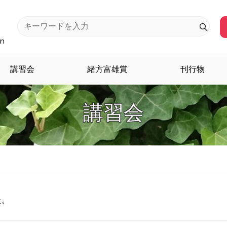
an
講習会
緒方富雄賞
刊行物
講習会
た。