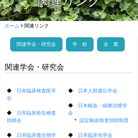
関連リンク
ホーム
関連リンク
関連学会・研究会
学 校
企 業
関連学会・研究会
◆
日本臨床検査医学
◆
日本人類遺伝学会
会
◆
日本輸血・細胞治療学
◆
日本臨床衛生検査
会
技師会
＊
認定輸血検査技師制度
◆
日本臨床微生物学
◆
日本臨床化学会