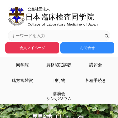
公益社団法人
日本臨床検査同学院
Collage of Laboratory Medicine of Japan
会員マイページ
お問合せ
同学院
資格認定試験
講習会
緒方富雄賞
刊行物
各種手続き
講演会
シンポジウム