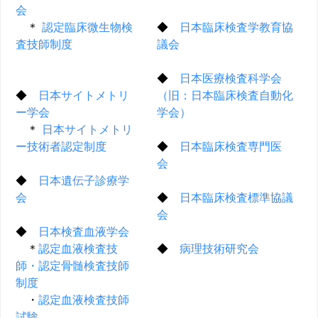
会
＊
認定臨床微生物検
◆
日本臨床検査学教育協
査技師制度
議会
◆
日本医療検査科学会
◆
日本サイトメトリ
（旧：日本臨床検査自動化
ー学会
学会）
＊
日本サイトメトリ
ー技術者認定制度
◆
日本臨床検査専門医
会
◆
日本遺伝子診療学
会
◆
日本臨床検査標準協議
会
◆
日本検査血液学会
＊
認定血液検査技
◆
病理技術研究会
師・認定骨髄検査技師
制度
・
認定血液検査技師
試験