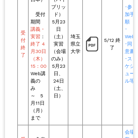
ブリッ
･参
受付
ド）
加手
期間
5月23
順
講義・
日
･
受
実習
：
（土）
埼玉
Web
付
5/12 終
終了
4
実習
県立
･同
終
了
月30日
（会場
大学
意書
了
（木）
のみ）
･ス
15：00
5月23
ケジ
Web講
日、
ュー
義の
24日
ル等
み
（土、
～ 5
日）
月11日
（月）
まで
会場