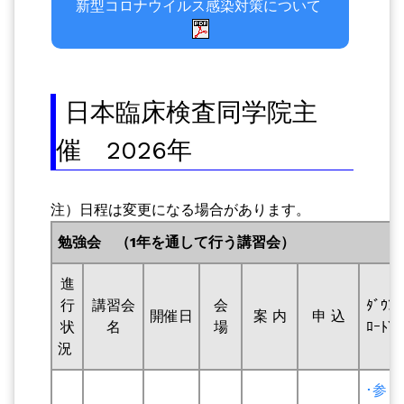
新型コロナウイルス感染対策について
日本臨床検査同学院主
催 2026年
注）日程は変更になる場合があります。
勉強会 （1年を通して行う講習会）
進
行
講習会
会
ﾀﾞｳﾝ
開催日
案 内
申 込
状
名
場
ﾛｰﾄﾞ
況
･参