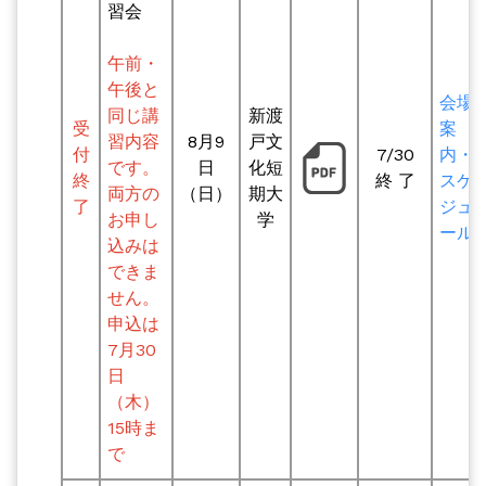
習会
午前・
午後と
会場
同じ講
新渡
受
案
習内容
8月9
戸文
付
7/30
内・
です。
日
化短
終
終 了
スケ
両方の
（日）
期大
了
ジュ
お申し
学
ール
込みは
できま
せん。
申込は
7月30
日
（木）
15時ま
で