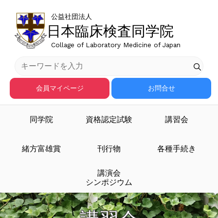
公益社団法人
日本臨床検査同学院
Collage of Laboratory Medicine of Japan
会員マイページ
お問合せ
同学院
資格認定試験
講習会
緒方富雄賞
刊行物
各種手続き
講演会
シンポジウム