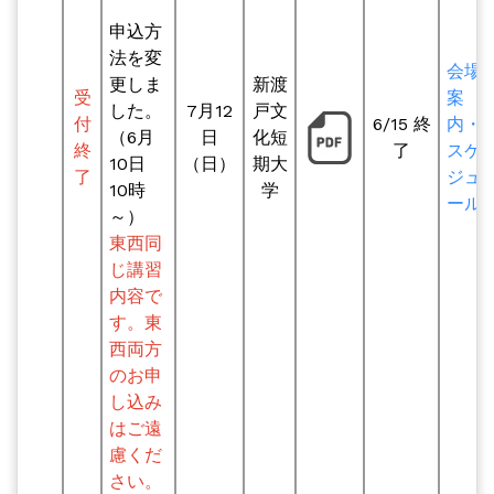
申込方
法を変
会場
更しま
新渡
受
案
した。
7月12
戸文
付
6/15 終
内・
（6月
日
化短
終
了
スケ
10日
（日）
期大
了
ジュ
10時
学
ール
～）
東西同
じ
講習
内容で
す。
東
西両方
のお申
し込み
はご遠
慮くだ
さい。