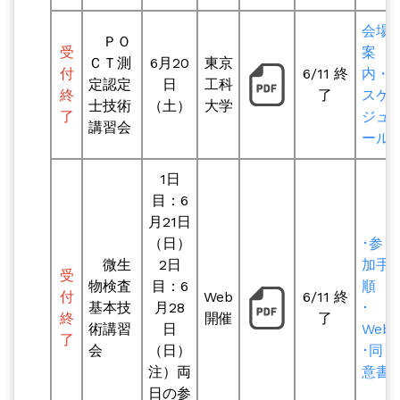
会場
ＰＯ
受
案
ＣＴ測
6月20
東京
付
6/11 終
内・
定認定
日
工科
終
了
スケ
士技術
（土）
大学
了
ジュ
講習会
ール
1日
目：6
月21日
（日）
･参
微生
2日
加手
受
物検査
目：6
順
付
Web
6/11 終
基本技
月28
･
終
開催
了
術講習
日
Web
了
会
（日）
･同
注）両
意書
日の参