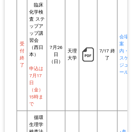
臨床
化学検
査 ステ
ップア
ップ講
会場
習会
受
案
（西日
7月26
付
天理
7/17 終
内・
本）
日
終
大学
了
スケ
（日）
了
ジュ
申込は
ール
7月17
日
（金）
15時ま
で
循環
生理学
検査法
･参