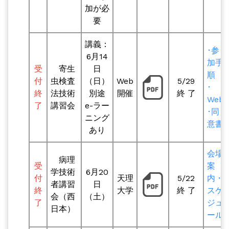
加が必
要
講義：
･参
6月14
加手
受
寄生
日
順
付
虫検査
（日）
Web
5/29
･
終
法技術
別途
開催
終 了
Web
了
講習会
e-ラー
･同
ニング
意書
あり
会場
病理
受
案
学技術
6月20
付
天理
5/22
内・
者講習
日
終
大学
終 了
スケ
会（西
（土）
了
ジュ
日本）
ール