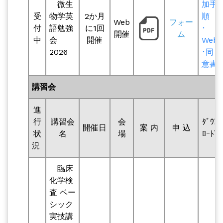
微生
加手
受
物学英
2か月
順
Web
フォー
付
語勉強
に1回
･
開催
ム
中
会
開催
Web
2026
･同
意書
講習会
進
行
講習会
会
ﾀﾞｳﾝ
開催日
案 内
申 込
状
名
場
ﾛｰﾄﾞ
況
臨床
化学検
査 ベー
シック
実技講