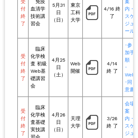
受
免疫
案
5月31
東京
付
血清学
4/16 終
内・
日
工科
終
技術講
了
スケ
（日）
大学
了
習会
ジュ
ール
･参
臨床
加手
受
化学検
4月25
順
付
査 初級
Web
4/14
日
･
終
Web基
開催
終 了
（土）
Web
了
礎講習
･同
会
意書
会場
臨床
受
案
化学検
4月26
付
天理
3/26
内・
査基礎
日
終
大学
終 了
スケ
実技講
（日）
了
ジュ
習会