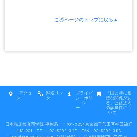
このページのトップに戻る▲
アクセ
関連リン
プライバ
「国と特に密
ス
ク
シーポリ
接な関係があ
シ
る」公益法人
ー
の該当性につ
いて
日本臨床検査同学院 事務局 〒101-0054東京都千代田区神田錦町
1-13-201 TEL：03-5282-3117 FAX：03-5282-3118