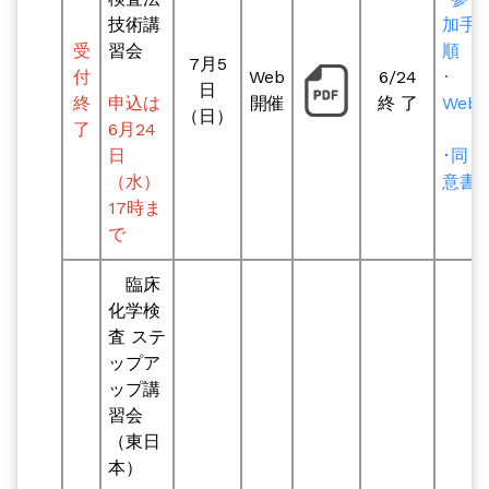
技術講
加手
受
習会
順
7月5
付
Web
6/24
･
日
終
申込は
開催
終 了
Web
（日）
了
6月24
日
･同
（水）
意書
17時ま
で
臨床
化学検
査 ステ
ップア
ップ講
習会
（東日
本）