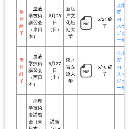
会場
血液
新渡
受
案
学技術
6月28
戸文
付
5/21 終
内・
講習会
日
化短
終
了
スケ
（東日
（日）
期大
了
ジュ
本）
学
ール
会場
血液
受
森ノ
案
学技術
6月27
付
宮医
5/18 終
内・
講習会
日
終
療大
了
スケ
（西日
（土）
了
学
ジュ
本）
ール
病理
学技術
者講習
会（東
講義
日本）
（ハイ