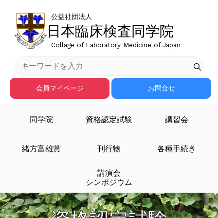
公益社団法人
日本臨床検査同学院
Collage of Laboratory Medicine of Japan
会員マイページ
お問合せ
同学院
資格認定試験
講習会
緒方富雄賞
刊行物
各種手続き
講演会
シンポジウム