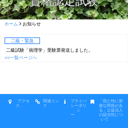
資格認定試験
ホーム
お知らせ
二級・緊急
二級試験「病理学」受験票発送しました。
<<一覧ページへ
アクセ
関連リン
プライバ
「国と特に密
ス
ク
シーポリ
接な関係があ
シ
る」公益法人
ー
の該当性につ
いて