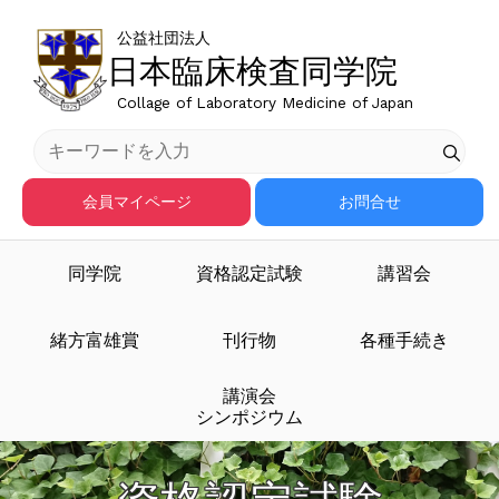
公益社団法人
日本臨床検査同学院
Collage of Laboratory Medicine of Japan
会員マイページ
お問合せ
同学院
資格認定試験
講習会
緒方富雄賞
刊行物
各種手続き
講演会
シンポジウム