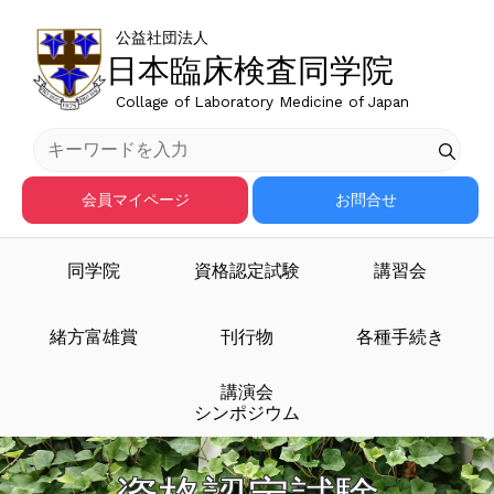
公益社団法人
日本臨床検査同学院
Collage of Laboratory Medicine of Japan
会員マイページ
お問合せ
同学院
資格認定試験
講習会
緒方富雄賞
刊行物
各種手続き
講演会
シンポジウム