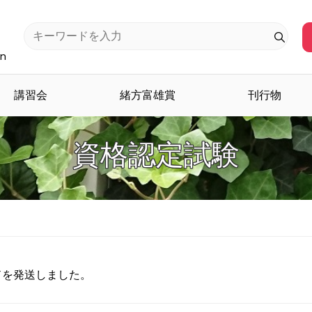
an
講習会
緒方富雄賞
刊行物
資格認定試験
ドを発送しました。