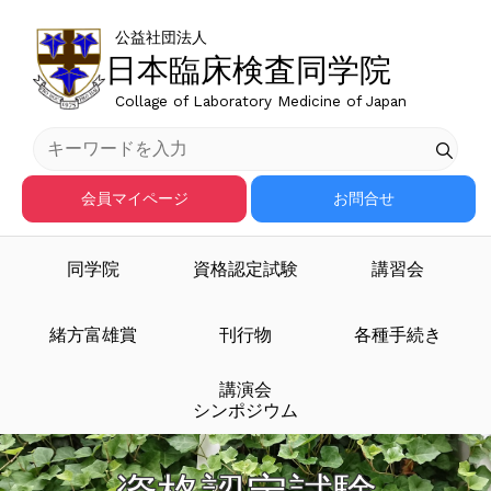
公益社団法人
日本臨床検査同学院
Collage of Laboratory Medicine of Japan
会員マイページ
お問合せ
同学院
資格認定試験
講習会
緒方富雄賞
刊行物
各種手続き
講演会
シンポジウム