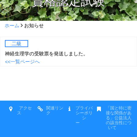
資格認定試験
ホーム
お知らせ
二級
神経生理学の受験票を発送しました。
<<一覧ページへ
アクセ
関連リン
プライバ
「国と特に密
ス
ク
シーポリ
接な関係があ
シ
る」公益法人
ー
の該当性につ
いて