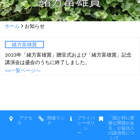
緒方富雄賞
ホーム
お知らせ
緒方富雄賞
2023年「緒方富雄賞」贈呈式および「緒方富雄賞」記念
講演会は盛会のうちに終了しました。
<<一覧ページへ
アクセ
関連リン
プライバ
「国と特に密
ス
ク
シーポリ
接な関係があ
シ
る」公益法人
ー
の該当性につ
いて