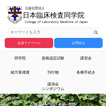
公益社団法人
日本臨床検査同学院
Collage of Laboratory Medicine of Japan
会員マイページ
お問合せ
同学院
資格認定試験
講習会
緒方富雄賞
刊行物
各種手続き
講演会
シンポジウム