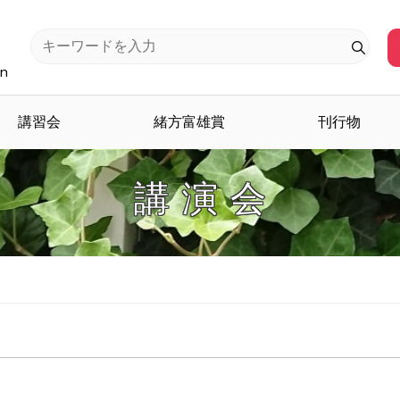
an
講習会
緒方富雄賞
刊行物
講 演 会