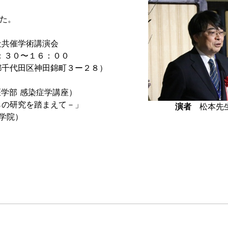
した。
社共催学術講演会
 ：３０〜１６：００
都千代田区神田錦町３ー２８）
医学部 感染症学講座）
らの研究を踏まえて－」
演者
松
大学院）