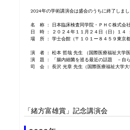
2024年の学術講演会は盛会のうちに終了しま
名 称 ： 日本臨床検査同学院・ＰＨＣ株式会
日 時 ： ２０２４年１１月２４日（日）１４
場 所 ： 学士会館（〒１０１ー８４５９東京
演 者 ： 松本 哲哉 先生 （国際医療福祉大学
演 題 ： 「腸内細菌を巡る最近の話題 －自
司 会 ： 長沢 光章 先生（国際医療福祉大学
「緒方富雄賞」記念講演会