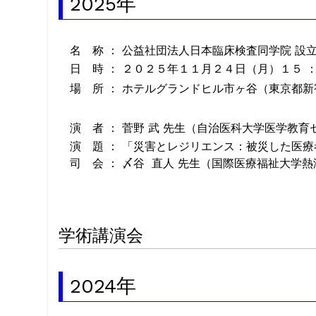
2025年
名 称 ： 公益社団法人日本臨床検査同学院 設立
日 時 ： ２０２５年１１月２４日（月）１５
場 所 ： ホテルグランドヒル市ヶ谷（東京都新宿
演 者 ： 菅野 武 先生（自治医科大学医学教
演 題 ： 「災害とレジリエンス：被災した医療
司 会 ： 〆谷 直人 先生（国際医療福祉大学熱
学術講演会
2024年