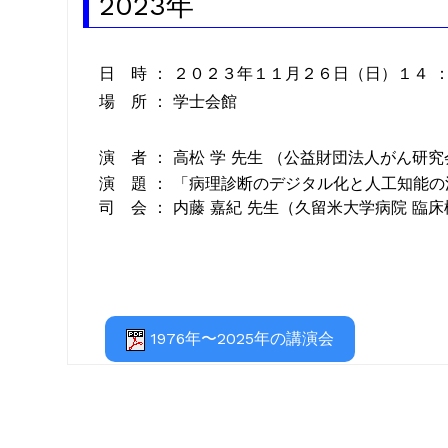
2023年
日 時 ： ２０２３年１１月２６日（日）１４
場 所 ： 学士会館
演 者 ： 高松 学 先生 （公益財団法人がん研
演 題 ： 「病理診断のデジタル化と人工知能の
司 会 ： 内藤 嘉紀 先生（久留米大学病院 臨
1976年〜2025年の講演会