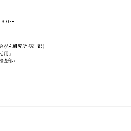
 ：３０〜
究会がん研究所 病理部）
活用」
床検査部）