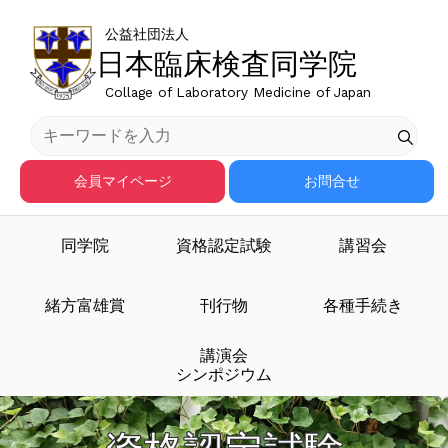
公益社団法人
日本臨床検査同学院
Collage of Laboratory Medicine of Japan
会員マイページ
お問合せ
同学院
資格認定試験
講習会
緒方富雄賞
刊行物
各種手続き
講演会
シンポジウム