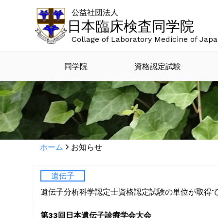
公益社団法人
日本臨床検査同学院
Collage of Laboratory Medicine of Jap
同学院
資格認定試験
ホーム
お知らせ
遺伝子
遺伝子分析科学認定士資格認定試験の単位が取得
第
33
回日本遺伝子診療学会大会