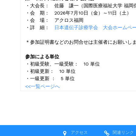
・大会長： 佐藤 謙一（国際医療福祉大学 福岡
・会 期：
2026
年7月10日（金）～11日（土）
・会 場：
アクロス福岡
・詳 細：
日本遺伝子診療学会 大会ホームペ
＊参加証明書などのお問合せは主催者にお願いし
参加による単位
・初級受験、一級受験： 10 単位
・初級更新： 10 単位
・一級更新 ： 5 単位
<<一覧ページへ
アクセス
関連リンク