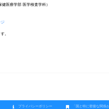
保健医療学部 医学検査学科）
ージ
ます。
プライバシーポリシー
「国と特に密接な関係