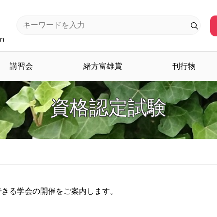
an
講習会
緒方富雄賞
刊行物
資格認定試験
できる学会の開催をご案内します。