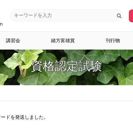
an
講習会
緒方富雄賞
刊行物
資格認定試験
ワードを発送しました。
。