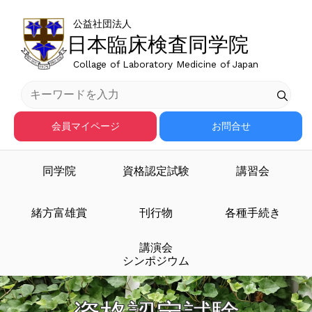
公益社団法人
日本臨床検査同学院
Collage of Laboratory Medicine of Japan
会員マイページ
お問合せ
同学院
資格認定試験
講習会
緒方富雄賞
刊行物
各種手続き
講演会
シンポジウム