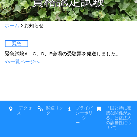
資格認定試験
ホーム
お知らせ
緊急
緊急試験A、C、D、E会場の受験票を発送しました。
<<一覧ページへ
アクセ
関連リン
プライバ
「国と特に密
ス
ク
シーポリ
接な関係があ
シ
る」公益法人
ー
の該当性につ
いて