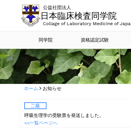
公益社団法人
日本臨床検査同学院
Collage of Laboratory Medicine of Jap
同学院
資格認定試験
ホーム
お知らせ
二級
呼吸生理学の受験票を発送しました。
<<一覧ページへ