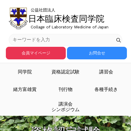
公益社団法人
日本臨床検査同学院
Collage of Laboratory Medicine of Japan
会員マイページ
お問合せ
同学院
資格認定試験
講習会
緒方富雄賞
刊行物
各種手続き
講演会
シンポジウム