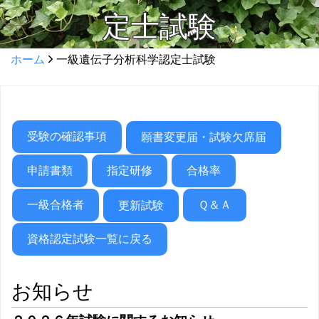
定士試験
ホーム
一級遺伝子分析科学認定士試験
受験の確認事項
願書変更届・試験欠席届
申請書類
指定研修
合格率
一級合格者
Ｑ＆Ａ
更新試験
資格認定試験一覧に戻る
お知らせ