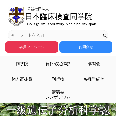
公益社団法人
日本臨床検査同学院
Collage of Laboratory Medicine of Japan
会員マイページ
お問合せ
同学院
資格認定試験
講習会
緒方富雄賞
刊行物
各種手続き
講演会
シンポジウム
一級遺伝子分析科学認