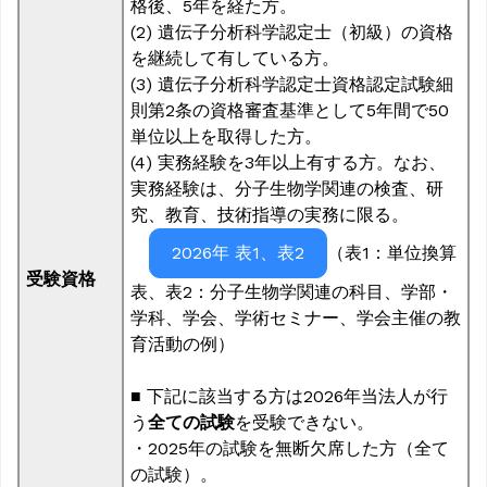
格後、5年を経た方。
(2) 遺伝子分析科学認定士（初級）の資格
を継続して有している方。
(3) 遺伝子分析科学認定士資格認定試験細
則第2条の資格審査基準として5年間で50
単位以上を取得した方。
(4) 実務経験を3年以上有する方。なお、
実務経験は、分子生物学関連の検査、研
究、教育、技術指導の実務に限る。
（表1：単位換算
2026年 表1、表2
受験資格
表、表2：分子生物学関連の科目、学部・
学科、学会、学術セミナー、学会主催の教
育活動の例）
■ 下記に該当する方は2026年当法人が行
う
全ての試験
を受験できない。
・2025年の試験を無断欠席した方（全て
の試験）。