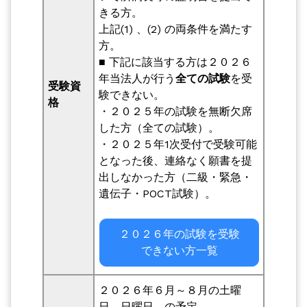
きる方。
上記(1) 、(2) の両条件を満たす
方。
■ 下記に該当する方は２０２６
年当法人が行う
全ての試験
を受
受験資
験できない。
格
・２０２５年の試験を無断欠席
した方（全ての試験）。
・２０２５年1次受付で受験可能
となった後、連絡なく願書を提
出しなかった方（二級・緊急・
遺伝子・POCT試験）。
２０２６年の試験を受験
できない方一覧
２０２６年６月～８月の土曜
日、日曜日 の予定