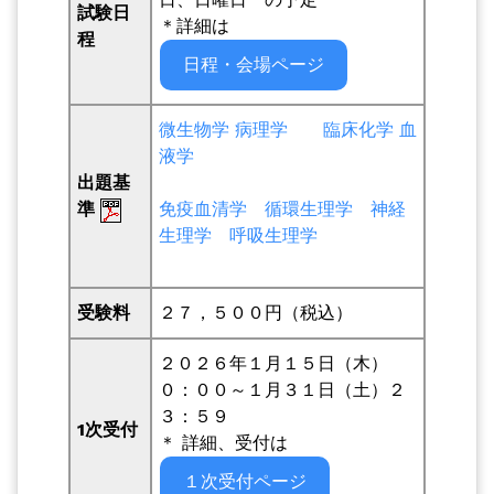
試験日
＊詳細は
程
日程・会場ページ
微生物学
病理学
臨床化学
血
液学
出題基
準
免疫血清学
循環生理学
神経
生理学
呼吸生理学
受験料
２７，５００円（税込）
２０２６年１月１５日（木）
０：００～１月３１日（土）２
３：５９
1次受付
＊ 詳細、受付は
１次受付ページ