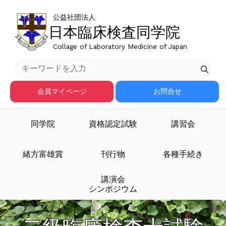
公益社団法人
日本臨床検査同学院
Collage of Laboratory Medicine of Japan
会員マイページ
お問合せ
同学院
資格認定試験
講習会
緒方富雄賞
刊行物
各種手続き
講演会
シンポジウム