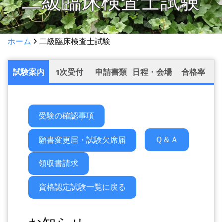
二級臨床検査士試験
ホーム
二級臨床検査士試験
試験案内
1次受付
申請書類
日程・会場
合格率
受験の確認事項
Ｑ＆Ａ
願書変更届・試験欠席届
領収書請求
資格認定試験一覧に戻る