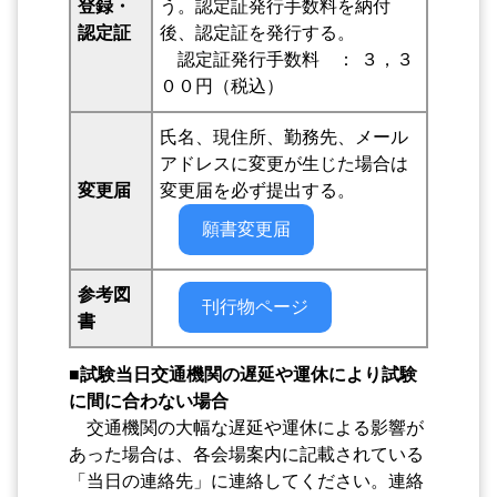
登録・
う。認定証発行手数料を納付
認定証
後、認定証を発行する。
認定証発行手数料 ： ３，３
００円（税込）
氏名、現住所、勤務先、メール
アドレスに変更が生じた場合は
変更届
変更届を必ず提出する。
願書変更届
参考図
刊行物ページ
書
■
試験当日
交通機関の遅延や運休により試験
に間に合わない場合
交通機関の大幅な遅延や運休による影響が
あった場合は、各会場案内に記載されている
「当日の連絡先」に連絡してください。連絡