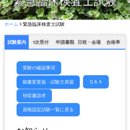
緊急臨床検査士試験
ホーム
緊急臨床検査士試験
試験案内
1次受付
申請書類
日程・会場
合格率
受験の確認事項
Ｑ＆Ａ
願書変更届・試験欠席届
領収書請求
資格認定試験一覧に戻る