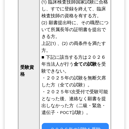
(1) 臨床検査技師国家試験に合格
し、すでに登録を終えて、臨床
検査技師の資格を有する方。
(2) 願書提出時に、その職歴につ
いて所属長等の証明書を提出で
きる方。
上記(1) 、(2) の両条件を満たす
方。
■ 下記に該当する方は２０２６
年当法人が行う
全ての試験
を受
受験資
験できない。
格
・２０２５年の試験を無断欠席
した方（全ての試験）。
・２０２５年1次受付で受験可能
となった後、連絡なく願書を提
出しなかった方（二級・緊急・
遺伝子・POCT試験）。