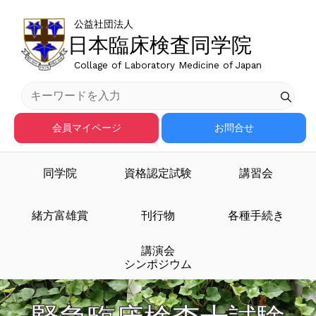
公益社団法人
日本臨床検査同学院
Collage of Laboratory Medicine of Japan
会員マイページ
お問合せ
同学院
資格認定試験
講習会
緒方富雄賞
刊行物
各種手続き
講演会
シンポジウム