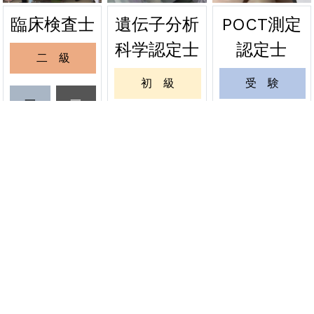
遺伝子分析
POCT測定
臨床検査士
2026年06月24日
緊急
科学認定士
認定士
二 級
関東会場の受験票を発送しました
初 級
受 験
2026年06月20日
緊急
一
一
級
級
緊急試験 関東会場の受験票発送について
一 級
更 新
受
更
6月20日
験
新
更 新
緊 急
資格者情報変更
認定証再発行