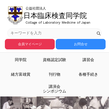
公益社団法人
日本臨床検査同学院
Collage of Laboratory Medicine of Japan
会員マイページ
お問合せ
同学院
資格認定試験
講習会
臨床検査医学を担う人材
緒方富雄賞
刊行物
各種手続き
講演会
を育成する
シンポジウム