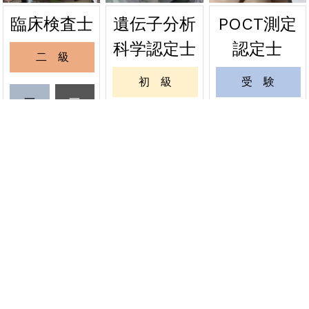
遺伝子分析
POCT測定
臨床検査士
2026年06月24日
緊急
科学認定士
認定士
二 級
関東会場の受験票を発送しました
初 級
受 験
2026年06月20日
緊急
一
一
級
級
緊急試験 関東会場の受験票発送について
一 級
更 新
受
更
6月20日
験
新
更 新
緊 急
資格者情報変更
認定証再発行