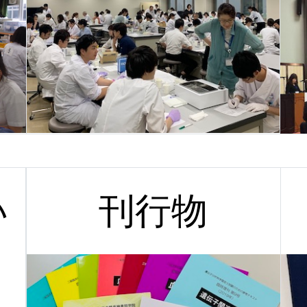
い
刊行物