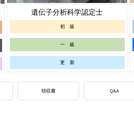
遺伝子分析科学認定士
初 級
一 級
更 新
領収書
Q&A