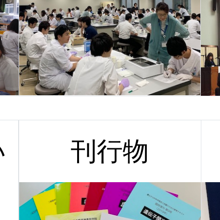
い
刊行物