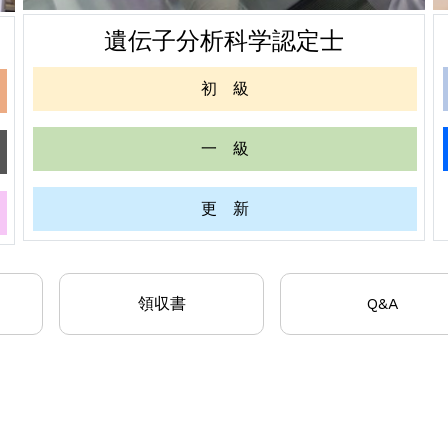
遺伝子分析科学認定士
初 級
一 級
更 新
領収書
Q&A