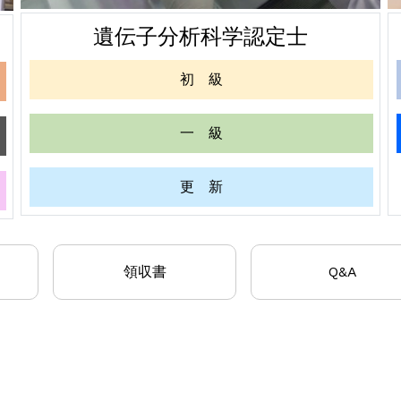
遺伝子分析科学認定士
初 級
一 級
更 新
領収書
Q&A