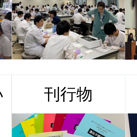
い
刊行物