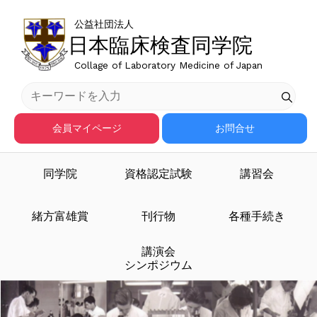
公益社団法人
日本臨床検査同学院
Collage of Laboratory Medicine of Japan
会員マイページ
お問合せ
同学院
資格認定試験
講習会
臨床検査医学を担う人材
緒方富雄賞
刊行物
各種手続き
講演会
を育成する
シンポジウム