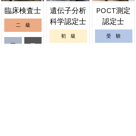
遺伝子分析
POCT測定
臨床検査士
2026年06月24日
緊急
科学認定士
認定士
二 級
関東会場の受験票を発送しました
初 級
受 験
2026年06月20日
緊急
一
一
級
級
緊急試験 関東会場の受験票発送について
一 級
更 新
受
更
6月20日
験
新
更 新
緊 急
資格者情報変更
認定証再発行