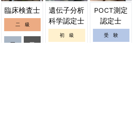
遺伝子分析
POCT測定
臨床検査士
2026年06月24日
緊急
科学認定士
認定士
二 級
関東会場の受験票を発送しました
初 級
受 験
2026年06月20日
緊急
一
一
級
級
緊急試験 関東会場の受験票発送について
一 級
更 新
受
更
6月20日
験
新
更 新
緊 急
資格者情報変更
認定証再発行