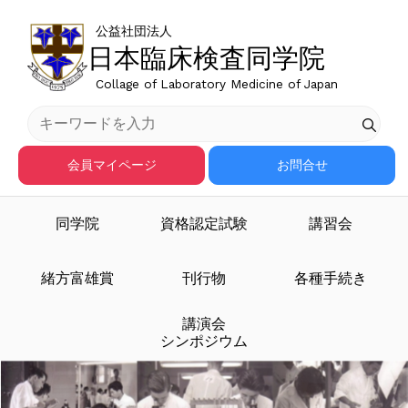
公益社団法人
日本臨床検査同学院
Collage of Laboratory Medicine of Japan
会員マイページ
お問合せ
同学院
資格認定試験
講習会
臨床検査医学を担う人材
緒方富雄賞
刊行物
各種手続き
講演会
を育成する
シンポジウム