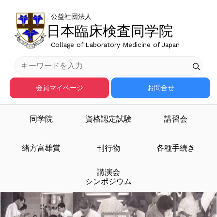
公益社団法人
日本臨床検査同学院
Collage of Laboratory Medicine of Japan
会員マイページ
お問合せ
同学院
資格認定試験
講習会
臨床検査医学を担う人材
緒方富雄賞
刊行物
各種手続き
講演会
を育成する
シンポジウム