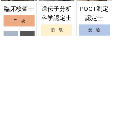
遺伝子分析
POCT測定
臨床検査士
2026年06月24日
緊急
科学認定士
認定士
二 級
関東会場の受験票を発送しました
初 級
受 験
2026年06月20日
緊急
一
一
級
級
緊急試験 関東会場の受験票発送について
一 級
更 新
受
更
6月20日
験
新
更 新
緊 急
資格者情報変更
認定証再発行