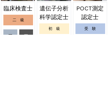
遺伝子分析
POCT測定
臨床検査士
2026年06月24日
緊急
科学認定士
認定士
二 級
関東会場の受験票を発送しました
初 級
受 験
2026年06月20日
緊急
一
一
級
級
緊急試験 関東会場の受験票発送について
一 級
更 新
受
更
6月20日
験
新
更 新
緊 急
資格者情報変更
認定証再発行