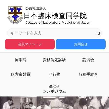
公益社団法人
日本臨床検査同学院
Collage of Laboratory Medicine of Japan
会員マイページ
お問合せ
同学院
資格認定試験
講習会
臨床検査医学を担う人材
緒方富雄賞
刊行物
各種手続き
講演会
を育成する
シンポジウム