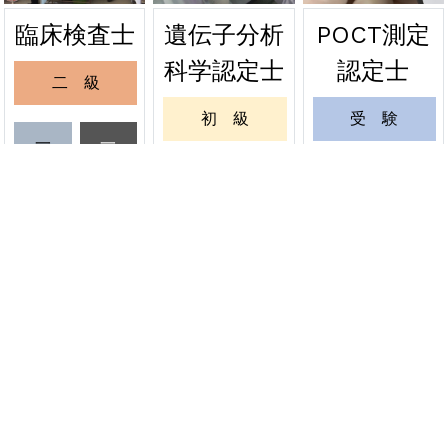
遺伝子分析
POCT測定
臨床検査士
2026年06月20日
緊急
科学認定士
認定士
二 級
緊急試験 関東会場の受験票発送について
6月20日
初 級
受 験
一
一
2026年06月15日
その他
級
級
一 級
更 新
受
更
一般社団法人日本サイトメトリー学会から
験
新
ご案内
更 新
緊 急
資格者情報変更
認定証再発行