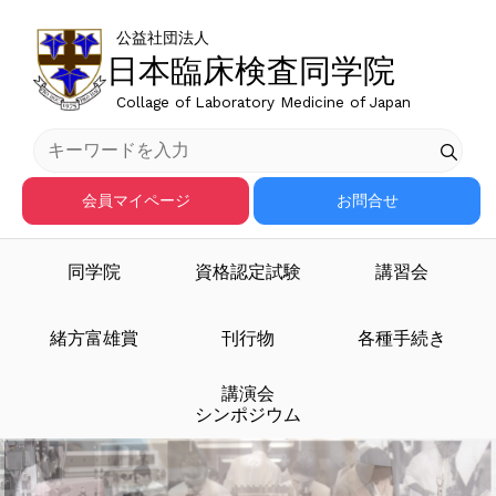
公益社団法人
日本臨床検査同学院
Collage of Laboratory Medicine of Japan
会員マイページ
お問合せ
同学院
資格認定試験
講習会
臨床検査医学の発展と技
臨床検査医学を担う人材
緒方富雄賞
刊行物
各種手続き
講演会
を育成する
術の向上
シンポジウム