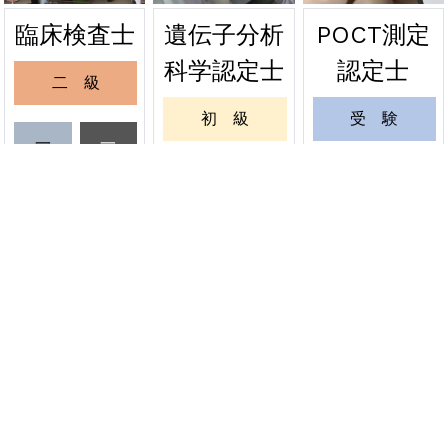
遺伝子分析
POCT測定
臨床検査士
2026年06月24日
緊急
科学認定士
認定士
二 級
関東会場の受験票を発送しました
初 級
受 験
2026年06月20日
緊急
一
一
級
級
緊急試験 関東会場の受験票発送について
一 級
更 新
受
更
6月20日
験
新
更 新
緊 急
資格者情報変更
認定証再発行