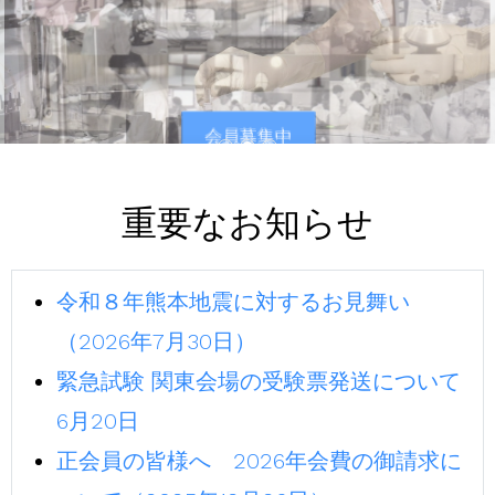
会員募集中
会員募集中
重要なお知らせ
令和８年熊本地震に対するお見舞い
（2026年7月30日）
緊急試験 関東会場の受験票発送について
6月20日
正会員の皆様へ 2026年会費の御請求に