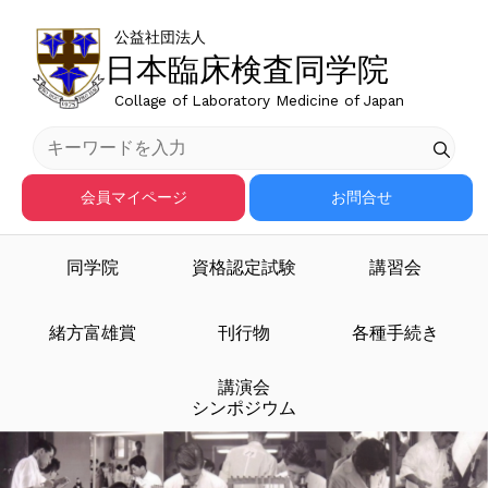
公益社団法人
日本臨床検査同学院
Collage of Laboratory Medicine of Japan
会員マイページ
お問合せ
同学院
資格認定試験
講習会
臨床検査医学を担う人材
緒方富雄賞
刊行物
各種手続き
講演会
を育成する
シンポジウム