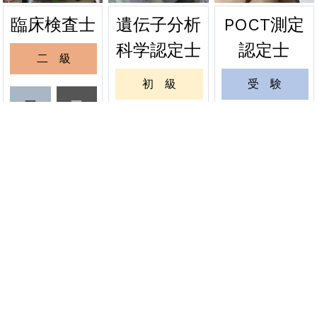
遺伝子分析
POCT測定
臨床検査士
2026年06月24日
緊急
科学認定士
認定士
二 級
関東会場の受験票を発送しました
初 級
受 験
2026年06月20日
緊急
一
一
級
級
緊急試験 関東会場の受験票発送について
一 級
更 新
受
更
6月20日
験
新
更 新
緊 急
資格者情報変更
認定証再発行