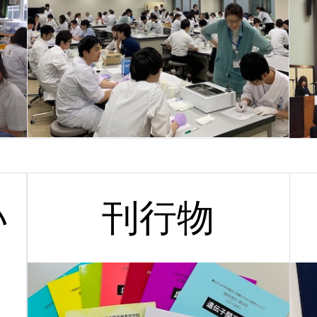
い
刊行物