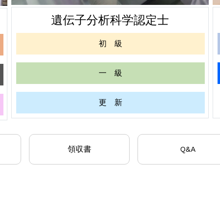
遺伝子分析科学認定士
初 級
一 級
更 新
領収書
Q&A