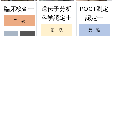
遺伝子分析
POCT測定
臨床検査士
2026年06月24日
緊急
科学認定士
認定士
二 級
関東会場の受験票を発送しました
初 級
受 験
2026年06月20日
緊急
一
一
級
級
緊急試験 関東会場の受験票発送について
一 級
更 新
受
更
6月20日
験
新
更 新
緊 急
資格者情報変更
認定証再発行