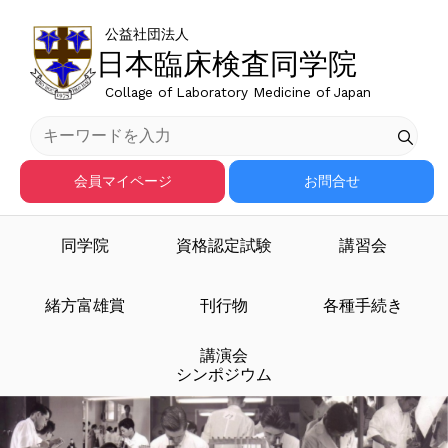
公益社団法人
日本臨床検査同学院
Collage of Laboratory Medicine of Japan
会員マイページ
お問合せ
同学院
資格認定試験
講習会
臨床検査医学を担う人材
緒方富雄賞
刊行物
各種手続き
講演会
を育成する
シンポジウム